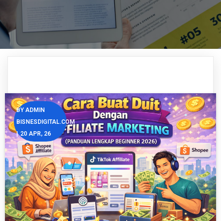
BY
ADMIN
BISNESDIGITAL.COM
|
20
APR, 26