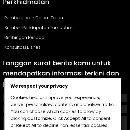
Perkhidmatan
Pembelajaran Dalam Talian
Sumber Pendapatan Tambahan
Bimbingan Peribadi
Konsultasi Bisnes
Langgan surat berita kami untuk
mendapatkan informasi terkini dan
panduan berguna.
We respect your privacy
Cookies help us improve your experience,
deliver personalized content, and analyze traffic.
You can choose which cookies to allow by
clicking
Customize
. Click
Accept All
to consent
or
Reject All
to decline non-essential cookies.