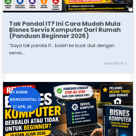
Tak Pandai IT? Ini Cara Mudah Mula
Bisnes Servis Komputer Dari Rumah
(Panduan Beginner 2026)
“Saya tak pandai IT… boleh ke buat duit dengan
servis…
Read More
BY
ADMIN
BISNESDIGITAL.COM
|
27
APR, 26