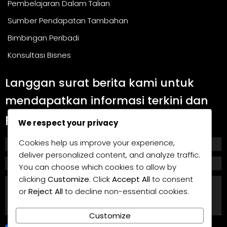
Pembelajaran Dalam Talian
Sumber Pendapatan Tambahan
Bimbingan Peribadi
Konsultasi Bisnes
Langgan surat berita kami untuk
mendapatkan informasi terkini dan
panduan berguna.
We respect your privacy
Cookies help us improve your experience,
deliver personalized content, and analyze traffic.
You can choose which cookies to allow by
clicking
Customize
. Click
Accept All
to consent
or
Reject All
to decline non-essential cookies.
Customize