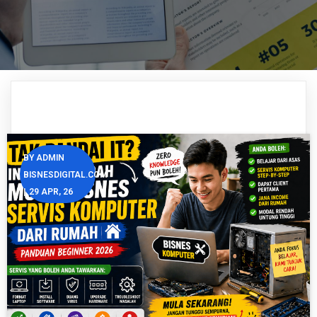
BY
ADMIN
BISNESDIGITAL.COM
|
29
APR, 26