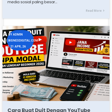
media sosial paling besar…
Read More
BY
ADMIN
BISNESDIGITAL.COM
|
21
APR, 26
Cara Buat Duit Dengan YouTube