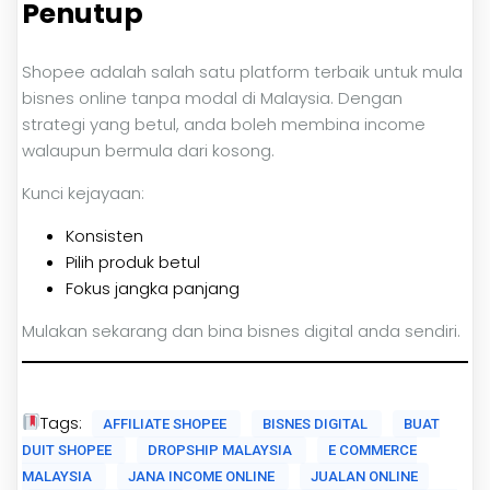
Penutup
Shopee adalah salah satu platform terbaik untuk mula
bisnes online tanpa modal di Malaysia. Dengan
strategi yang betul, anda boleh membina income
walaupun bermula dari kosong.
Kunci kejayaan:
Konsisten
Pilih produk betul
Fokus jangka panjang
Mulakan sekarang dan bina bisnes digital anda sendiri.
Tags:
AFFILIATE SHOPEE
BISNES DIGITAL
BUAT
DUIT SHOPEE
DROPSHIP MALAYSIA
E COMMERCE
MALAYSIA
JANA INCOME ONLINE
JUALAN ONLINE