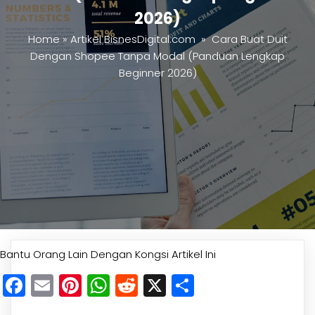
2026)
Home
»
Artikel BisnesDigital.com
»
Cara Buat Duit
Dengan Shopee Tanpa Modal (Panduan Lengkap
Beginner 2026)
Bantu Orang Lain Dengan Kongsi Artikel Ini
Facebook
Email
Pinterest
WhatsApp
Reddit
X
Share