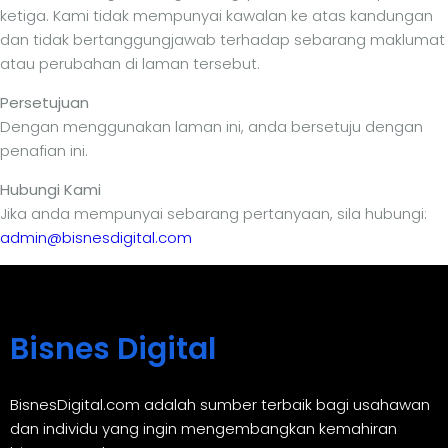
ketiga. Kami tidak mempunyai kawalan ke atas kandungan
dan tidak bertanggungjawab terhadap sebarang maklumat
atau perubahan di laman tersebut.
Persetujuan
Dengan menggunakan laman ini, anda bersetuju dengan
penafian ini.
Hubungi Kami
Jika anda mempunyai sebarang pertanyaan, sila hubungi:
admin@bisnesdigital.com
Bisnes Digital
BisnesDigital.com adalah sumber terbaik bagi usahawan
dan individu yang ingin mengembangkan kemahiran