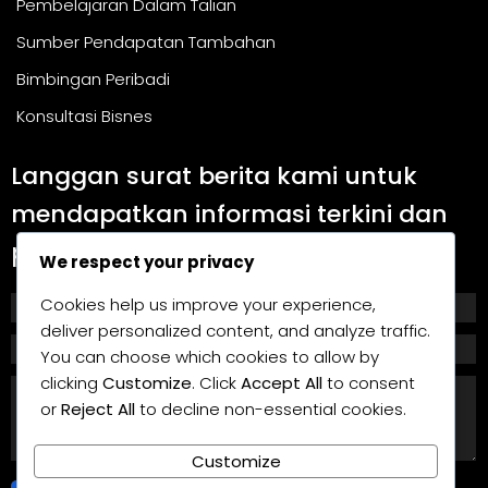
Pembelajaran Dalam Talian
Sumber Pendapatan Tambahan
Bimbingan Peribadi
Konsultasi Bisnes
Langgan surat berita kami untuk
mendapatkan informasi terkini dan
panduan berguna.
We respect your privacy
Cookies help us improve your experience,
deliver personalized content, and analyze traffic.
You can choose which cookies to allow by
clicking
Customize
. Click
Accept All
to consent
or
Reject All
to decline non-essential cookies.
Customize