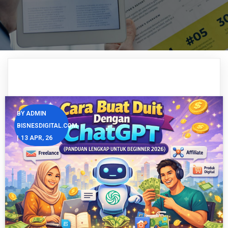
BY
ADMIN
BISNESDIGITAL.COM
|
13
APR, 26