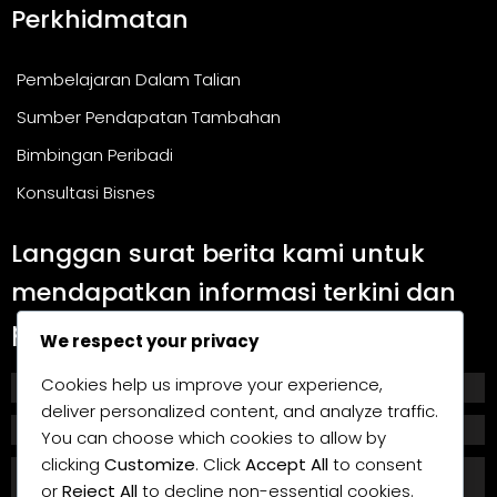
Perkhidmatan
Pembelajaran Dalam Talian
Sumber Pendapatan Tambahan
Bimbingan Peribadi
Konsultasi Bisnes
Langgan surat berita kami untuk
mendapatkan informasi terkini dan
panduan berguna.
We respect your privacy
Cookies help us improve your experience,
deliver personalized content, and analyze traffic.
You can choose which cookies to allow by
clicking
Customize
. Click
Accept All
to consent
or
Reject All
to decline non-essential cookies.