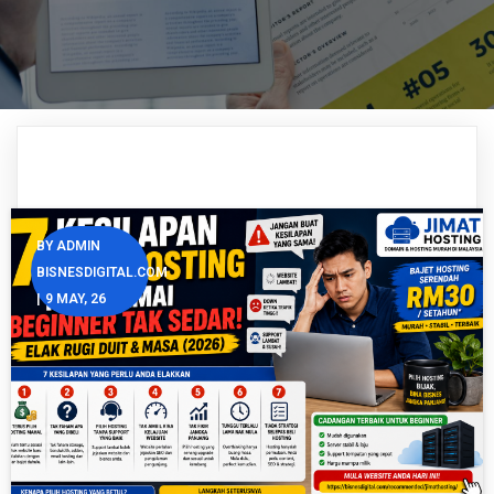
BY
ADMIN
BISNESDIGITAL.COM
|
9
MAY, 26