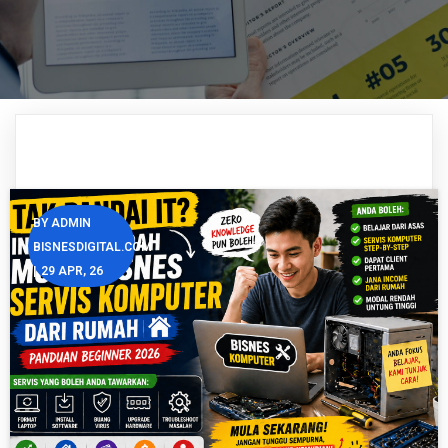
BY
ADMIN
BISNESDIGITAL.COM
|
29
APR, 26