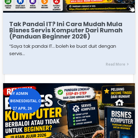
Tak Pandai IT? Ini Cara Mudah Mula
Bisnes Servis Komputer Dari Rumah
(Panduan Beginner 2026)
“Saya tak pandai IT… boleh ke buat duit dengan
servis…
Read More
BY
ADMIN
BISNESDIGITAL.COM
|
27
APR, 26