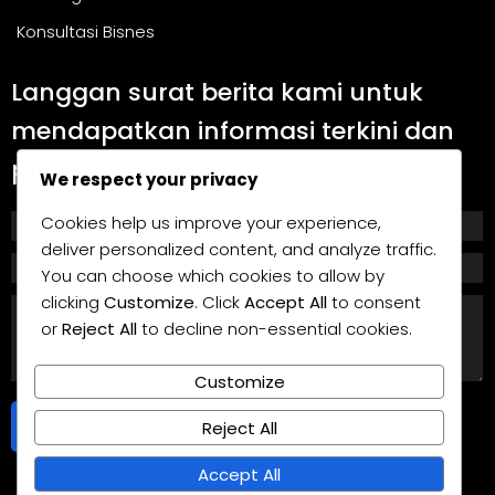
Konsultasi Bisnes
Langgan surat berita kami untuk
mendapatkan informasi terkini dan
panduan berguna.
We respect your privacy
Cookies help us improve your experience,
deliver personalized content, and analyze traffic.
You can choose which cookies to allow by
clicking
Customize
. Click
Accept All
to consent
or
Reject All
to decline non-essential cookies.
Customize
Langgan
Reject All
Accept All