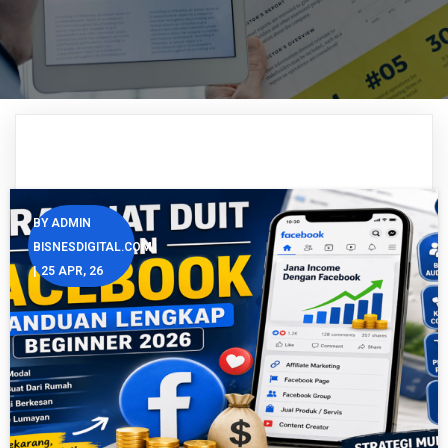
BY
ADMIN
BISNESDIGITAL.COM
|
25
APR, 26