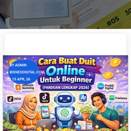
BY
ADMIN
BISNESDIGITAL.COM
|
15
APR, 26