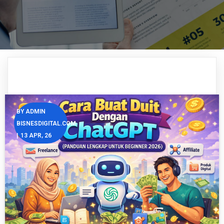
BY
ADMIN
BISNESDIGITAL.COM
|
13
APR, 26