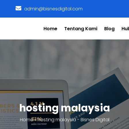
admin@bisnesdigital.com
Home
Tentang Kami
Blog
Hu
hosting malaysia
Home
»
hosting malaysia - Bisnes Digital