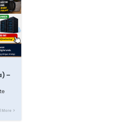
a) –
te
d More