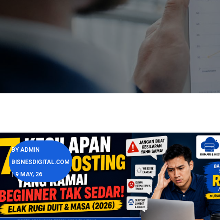
BY
ADMIN
BISNESDIGITAL.COM
|
9
MAY, 26