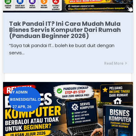
Tak Pandai IT? Ini Cara Mudah Mula
Bisnes Servis Komputer Dari Rumah
(Panduan Beginner 2026)
“Saya tak pandai IT… boleh ke buat duit dengan
servis…
Read More
BY
ADMIN
BISNESDIGITAL.COM
|
27
APR, 26