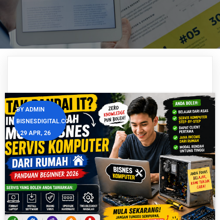
BY
ADMIN
BISNESDIGITAL.COM
|
29
APR, 26