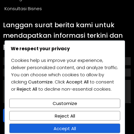
Konsultasi Bisnes
Langgan surat berita kami untuk
mendapatkan informasi terkini dan
panduan berguna.
We respect your privacy
Cookies help us improve your experience,
deliver personalized content, and analyze traffic.
You can choose which cookies to allow by
clicking
Customize
. Click
Accept All
to consent
or
Reject All
to decline non-essential cookies.
Customize
Langgan
Reject All
Accept All