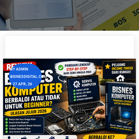
BY
ADMIN
BISNESDIGITAL.COM
|
27
APR, 26