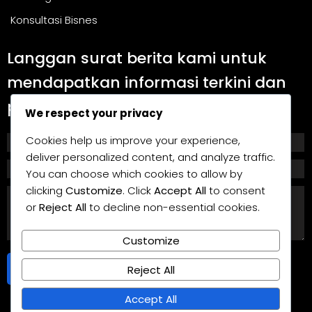
Konsultasi Bisnes
Langgan surat berita kami untuk
mendapatkan informasi terkini dan
panduan berguna.
We respect your privacy
Cookies help us improve your experience,
deliver personalized content, and analyze traffic.
You can choose which cookies to allow by
clicking
Customize
. Click
Accept All
to consent
or
Reject All
to decline non-essential cookies.
Customize
Langgan
Reject All
Accept All