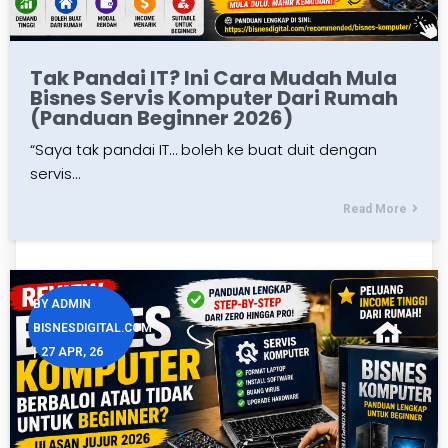
Tak Pandai IT? Ini Cara Mudah Mula
Bisnes Servis Komputer Dari Rumah
(Panduan Beginner 2026)
“Saya tak pandai IT… boleh ke buat duit dengan
servis…
Read More
BY
ADMIN
BISNESDIGITAL.COM
|
27
APR, 26