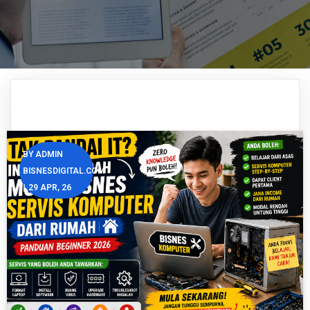
BY
ADMIN
BISNESDIGITAL.COM
|
29
APR, 26