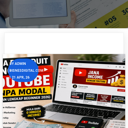
BY
ADMIN
BISNESDIGITAL.COM
|
21
APR, 26