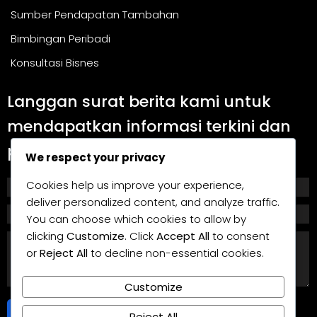
Sumber Pendapatan Tambahan
Bimbingan Peribadi
Konsultasi Bisnes
Langgan surat berita kami untuk
mendapatkan informasi terkini dan
panduan berguna.
We respect your privacy
Cookies help us improve your experience,
deliver personalized content, and analyze traffic.
You can choose which cookies to allow by
clicking
Customize
. Click
Accept All
to consent
or
Reject All
to decline non-essential cookies.
Customize
Langgan
Reject All