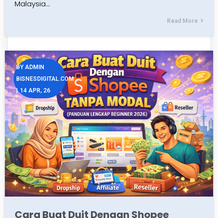
Malaysia…
Read More
BY
ADMIN
BISNESDIGITAL.COM
|
14
APR, 26
Cara Buat Duit Dengan Shopee