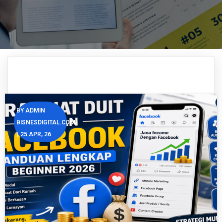
BY
ADMIN
BISNESDIGITAL.COM
|
25
APR, 26