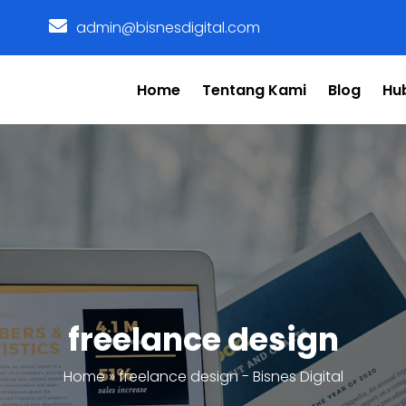
admin@bisnesdigital.com
Home
Tentang Kami
Blog
Hu
freelance design
Home
»
freelance design - Bisnes Digital