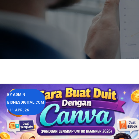
BY
ADMIN
BISNESDIGITAL.COM
|
11
APR, 26