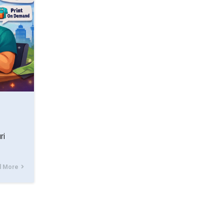
ri
d More